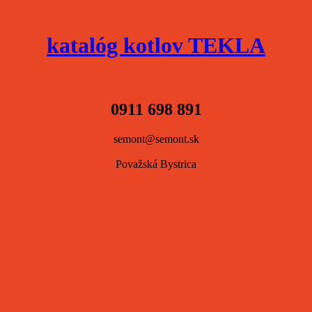
katalóg kotlov TEKLA
0911 698 891
semont@semont.sk
Považská Bystrica