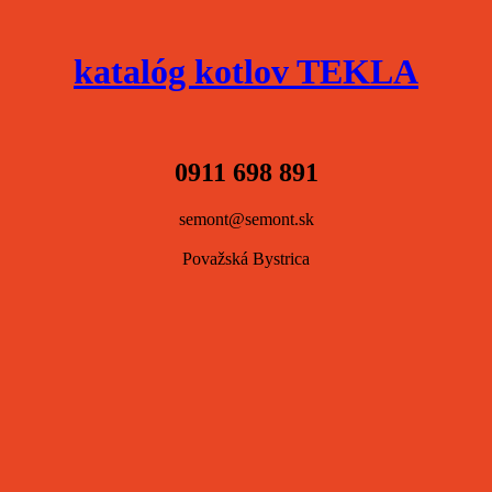
katalóg kotlov TEKLA
0911 698 891
semont@semont.sk
Považská Bystrica