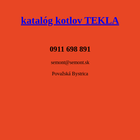
katalóg kotlov TEKLA
0911 698 891
semont@semont.sk
Považská Bystrica