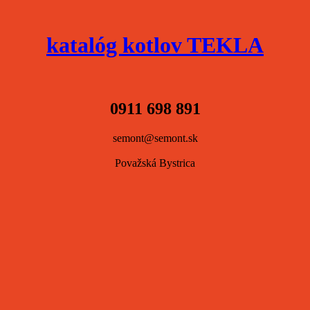
katalóg kotlov TEKLA
0911 698 891
semont@semont.sk
Považská Bystrica