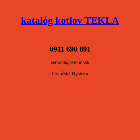
katalóg kotlov TEKLA
0911 698 891
semont@semont.sk
Považská Bystrica