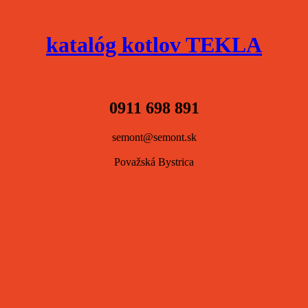
katalóg kotlov TEKLA
0911 698 891
semont@semont.sk
Považská Bystrica