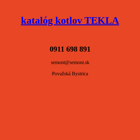
katalóg kotlov TEKLA
0911 698 891
semont@semont.sk
Považská Bystrica