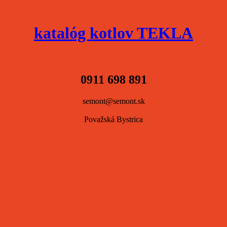
katalóg kotlov TEKLA
0911 698 891
semont@semont.sk
Považská Bystrica