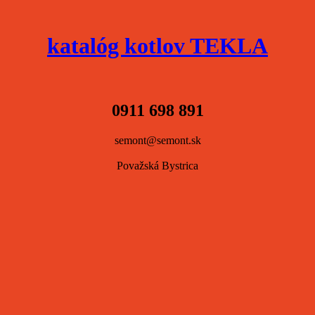
katalóg kotlov TEKLA
0911 698 891
semont@semont.sk
Považská Bystrica