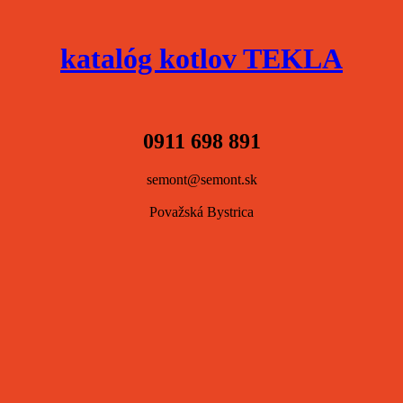
katalóg kotlov TEKLA
0911 698 891
semont@semont.sk
Považská Bystrica