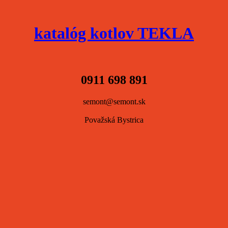
katalóg kotlov TEKLA
0911 698 891
semont@semont.sk
Považská Bystrica