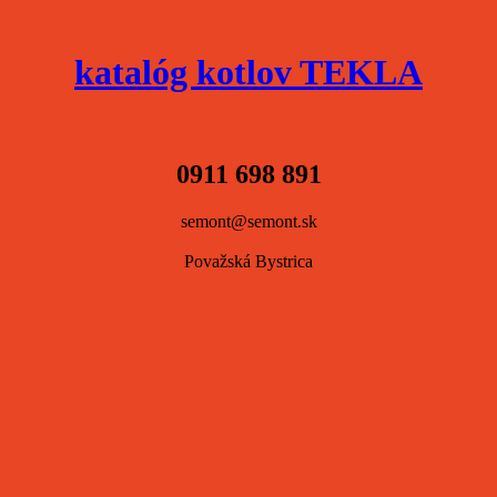
katalóg kotlov TEKLA
0911 698 891
semont@semont.sk
Považská Bystrica