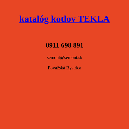
katalóg kotlov TEKLA
0911 698 891
semont@semont.sk
Považská Bystrica