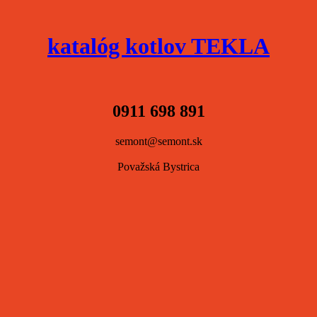
katalóg kotlov TEKLA
0911 698 891
semont@semont.sk
Považská Bystrica