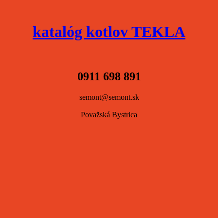
katalóg kotlov TEKLA
0911 698 891
semont@semont.sk
Považská Bystrica