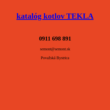
katalóg kotlov TEKLA
0911 698 891
semont@semont.sk
Považská Bystrica