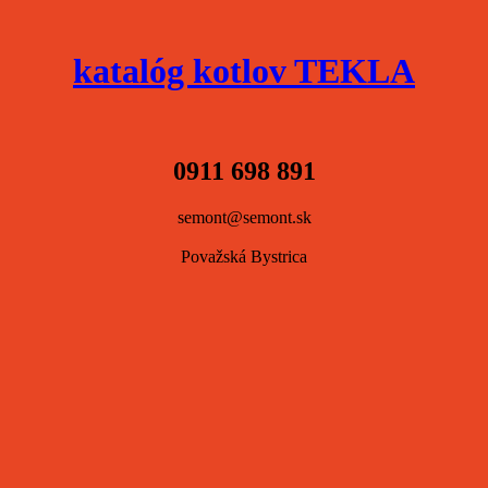
katalóg kotlov TEKLA
0911 698 891
semont@semont.sk
Považská Bystrica