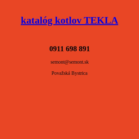
katalóg kotlov TEKLA
0911 698 891
semont@semont.sk
Považská Bystrica