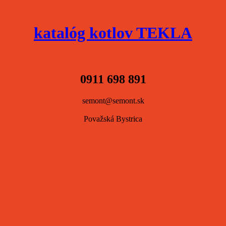
katalóg kotlov TEKLA
0911 698 891
semont@semont.sk
Považská Bystrica