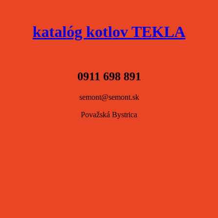
katalóg kotlov TEKLA
0911 698 891
semont@semont.sk
Považská Bystrica