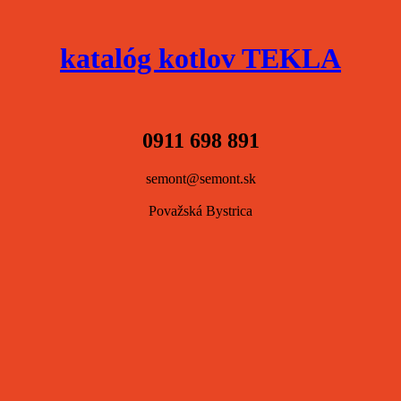
katalóg kotlov TEKLA
0911 698 891
semont@semont.sk
Považská Bystrica