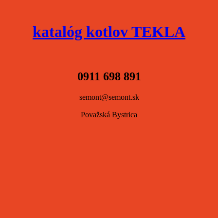
katalóg kotlov TEKLA
0911 698 891
semont@semont.sk
Považská Bystrica