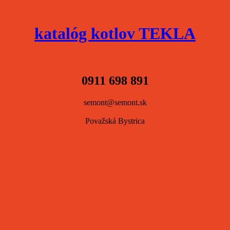
katalóg kotlov TEKLA
0911 698 891
semont@semont.sk
Považská Bystrica