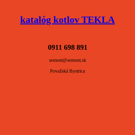
katalóg kotlov TEKLA
0911 698 891
semont@semont.sk
Považská Bystrica