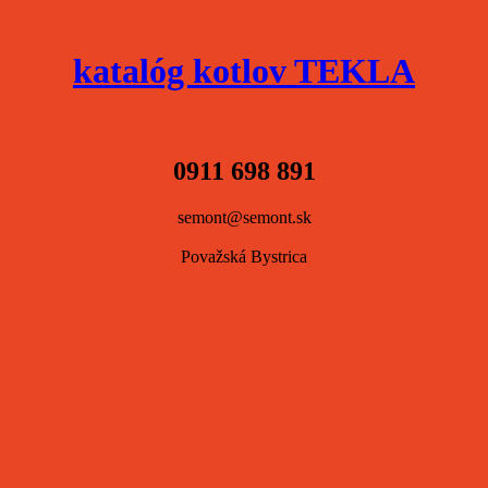
katalóg kotlov TEKLA
0911 698 891
semont@semont.sk
Považská Bystrica