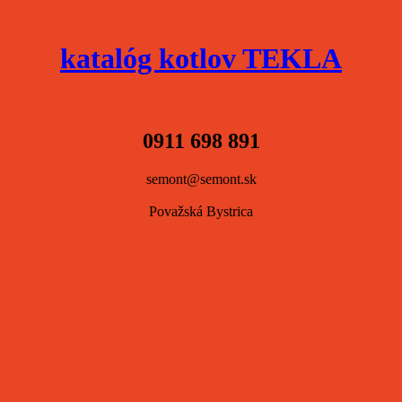
katalóg kotlov TEKLA
0911 698 891
semont@semont.sk
Považská Bystrica