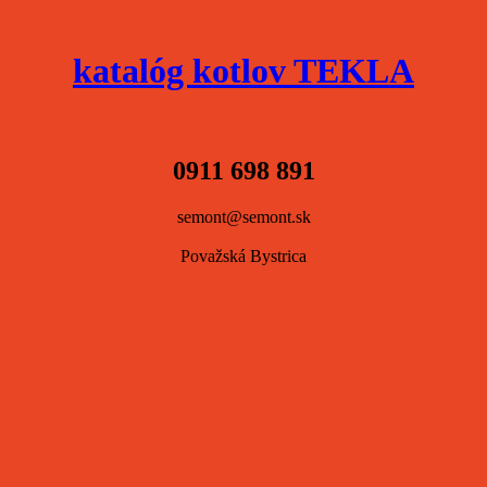
katalóg kotlov TEKLA
0911 698 891
semont@semont.sk
Považská Bystrica