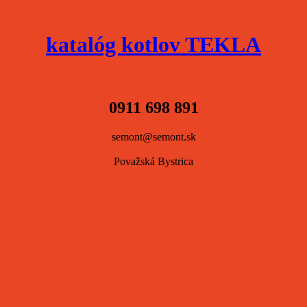
katalóg kotlov TEKLA
0911 698 891
semont@semont.sk
Považská Bystrica