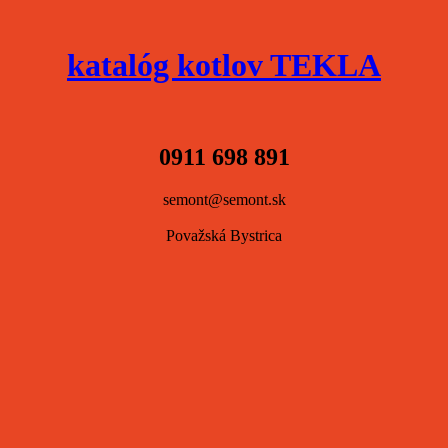
katalóg kotlov TEKLA
0911 698 891
semont@semont.sk
Považská Bystrica