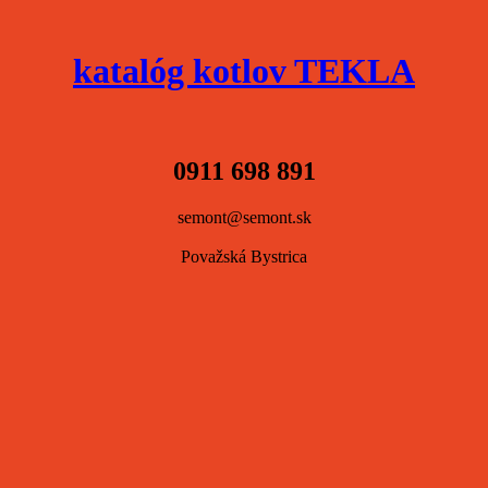
katalóg kotlov TEKLA
0911 698 891
semont@semont.sk
Považská Bystrica