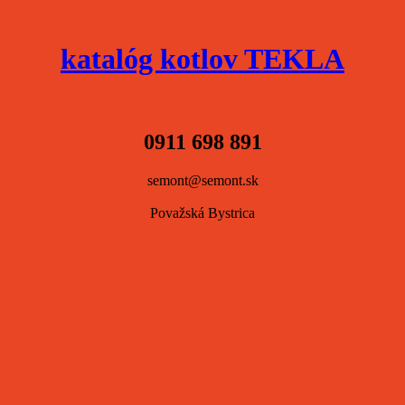
katalóg kotlov TEKLA
0911 698 891
semont@semont.sk
Považská Bystrica