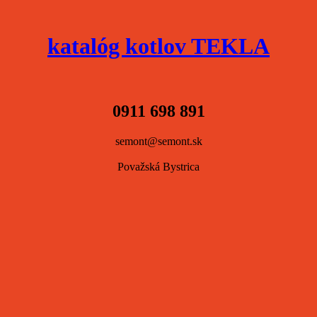
katalóg kotlov TEKLA
0911 698 891
semont@semont.sk
Považská Bystrica