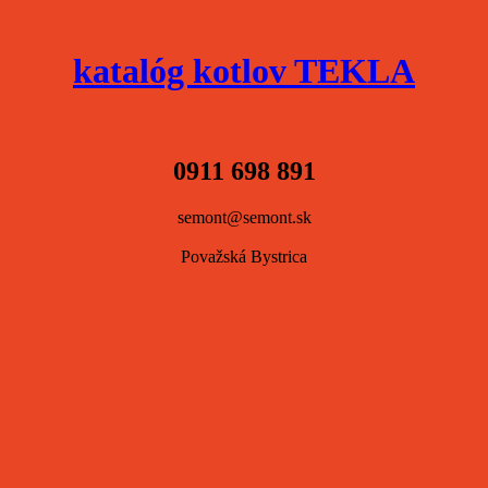
katalóg kotlov TEKLA
0911 698 891
semont@semont.sk
Považská Bystrica