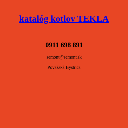
katalóg kotlov TEKLA
0911 698 891
semont@semont.sk
Považská Bystrica