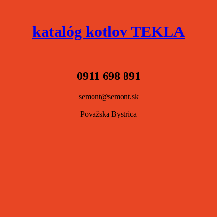
katalóg kotlov TEKLA
0911 698 891
semont@semont.sk
Považská Bystrica