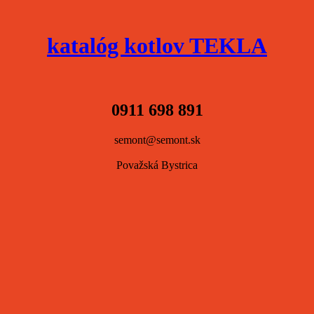
katalóg kotlov TEKLA
0911 698 891
semont@semont.sk
Považská Bystrica