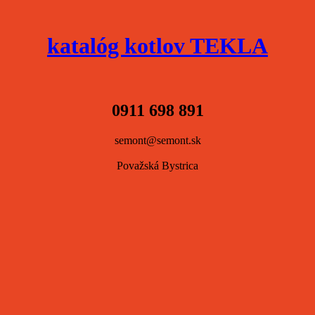
katalóg kotlov TEKLA
0911 698 891
semont@semont.sk
Považská Bystrica