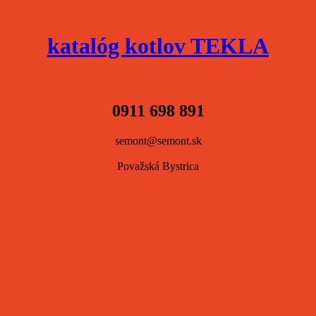
katalóg kotlov TEKLA
0911 698 891
semont@semont.sk
Považská Bystrica