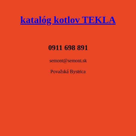
katalóg kotlov TEKLA
0911 698 891
semont@semont.sk
Považská Bystrica