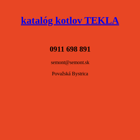
katalóg kotlov TEKLA
0911 698 891
semont@semont.sk
Považská Bystrica