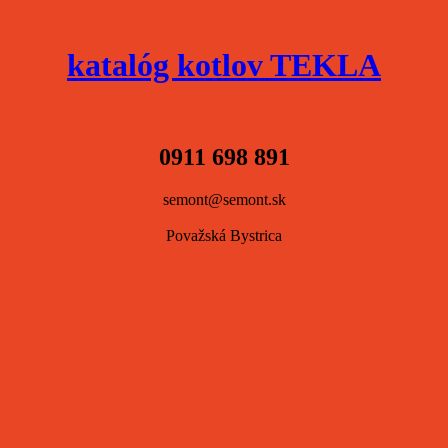
katalóg kotlov TEKLA
0911 698 891
semont@semont.sk
Považská Bystrica