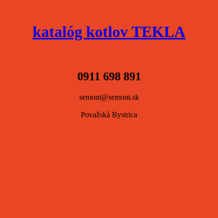
katalóg kotlov TEKLA
0911 698 891
semont@semont.sk
Považská Bystrica