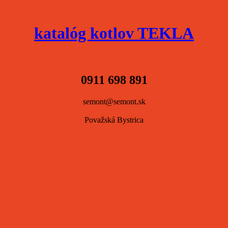
katalóg kotlov TEKLA
0911 698 891
semont@semont.sk
Považská Bystrica