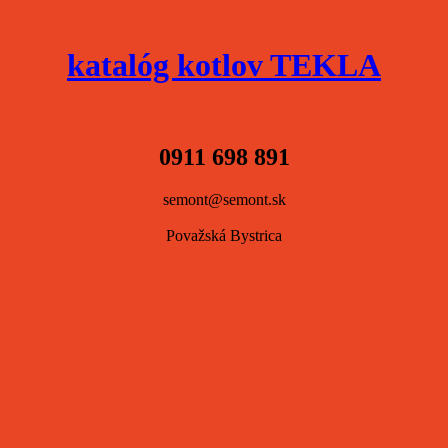
katalóg kotlov TEKLA
0911 698 891
semont@semont.sk
Považská Bystrica