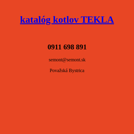
katalóg kotlov TEKLA
0911 698 891
semont@semont.sk
Považská Bystrica