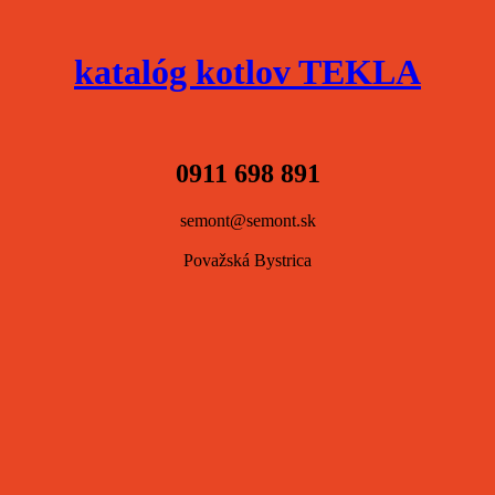
katalóg kotlov TEKLA
0911 698 891
semont@semont.sk
Považská Bystrica