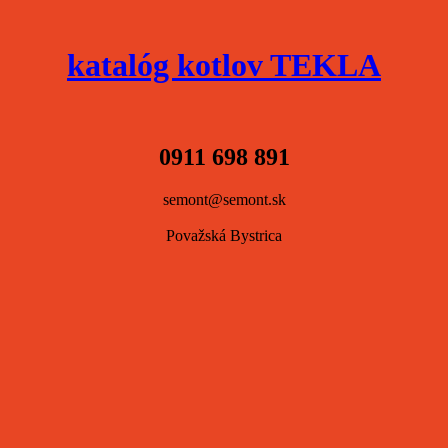
katalóg kotlov TEKLA
0911 698 891
semont@semont.sk
Považská Bystrica