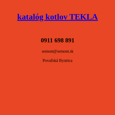
katalóg kotlov TEKLA
0911 698 891
semont@semont.sk
Považská Bystrica