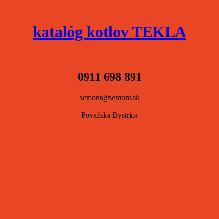
katalóg kotlov TEKLA
0911 698 891
semont@semont.sk
Považská Bystrica