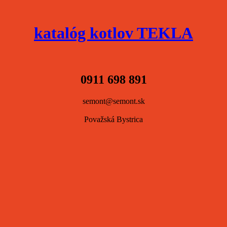
katalóg kotlov TEKLA
0911 698 891
semont@semont.sk
Považská Bystrica